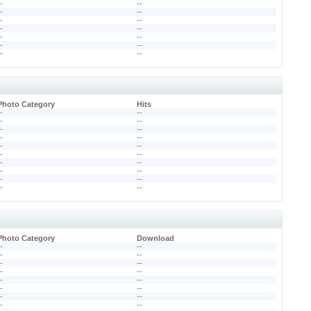
--
--
--
--
--
--
--
--
--
--
--
--
--
--
Photo Category
Hits
--
--
--
--
--
--
--
--
--
--
--
--
--
--
--
--
--
--
--
--
Photo Category
Download
--
--
--
--
--
--
--
--
--
--
--
--
--
--
--
--