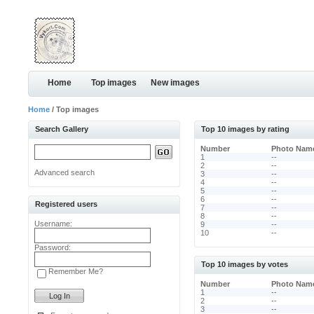
Home
Top images
New images
Home
/ Top images
Search Gallery
Top 10 images by rating
Number
Photo Nam
1
--
2
--
Advanced search
3
--
4
--
5
--
6
--
Registered users
7
--
8
--
Username:
9
--
10
--
Password:
Top 10 images by votes
Remember Me?
Number
Photo Nam
1
--
2
--
3
--