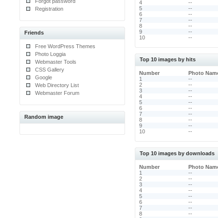
Forgot password
4
--
5
--
Registration
6
--
7
--
8
--
9
--
Friends
10
--
Free WordPress Themes
Photo Loggia
Top 10 images by hits
Webmaster Tools
CSS Gallery
Number
Photo Nam
Google
1
--
2
--
Web Directory List
3
--
Webmaster Forum
4
--
5
--
6
--
7
--
Random image
8
--
9
--
10
--
Top 10 images by downloads
Number
Photo Nam
1
--
2
--
3
--
4
--
5
--
6
--
7
--
8
--