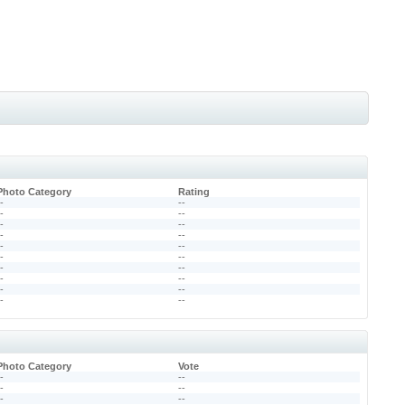
Photo Category
Rating
--
--
--
--
--
--
--
--
--
--
--
--
--
--
--
--
--
--
--
--
Photo Category
Vote
--
--
--
--
--
--