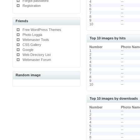
Forgot password
4
--
5
--
Registration
6
--
7
--
8
--
9
--
Friends
10
--
Free WordPress Themes
Photo Loggia
Top 10 images by hits
Webmaster Tools
CSS Gallery
Number
Photo Nam
Google
1
--
2
--
Web Directory List
3
--
Webmaster Forum
4
--
5
--
6
--
7
--
Random image
8
--
9
--
10
--
Top 10 images by downloads
Number
Photo Nam
1
--
2
--
3
--
4
--
5
--
6
--
7
--
8
--