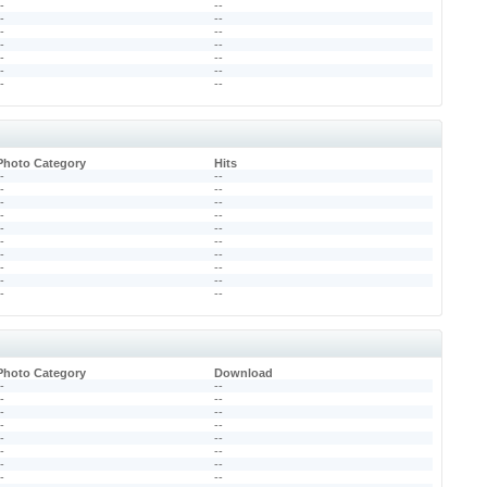
--
--
--
--
--
--
--
--
--
--
--
--
--
--
Photo Category
Hits
--
--
--
--
--
--
--
--
--
--
--
--
--
--
--
--
--
--
--
--
Photo Category
Download
--
--
--
--
--
--
--
--
--
--
--
--
--
--
--
--