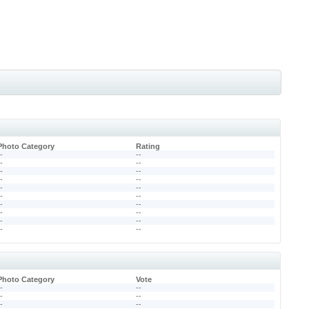
Photo Category
Rating
--
--
--
--
--
--
--
--
--
--
--
--
--
--
--
--
--
--
--
--
Photo Category
Vote
--
--
--
--
--
--