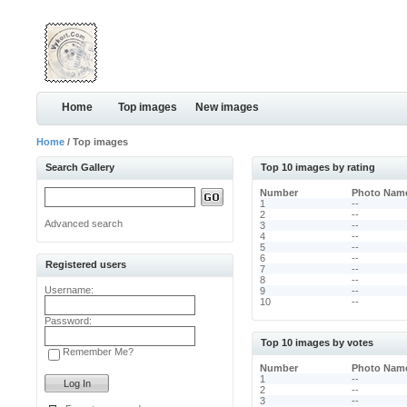
Home
Top images
New images
Home
/ Top images
Search Gallery
Top 10 images by rating
Number
Photo Nam
1
--
2
--
Advanced search
3
--
4
--
5
--
6
--
Registered users
7
--
8
--
Username:
9
--
10
--
Password:
Top 10 images by votes
Remember Me?
Number
Photo Nam
1
--
2
--
3
--