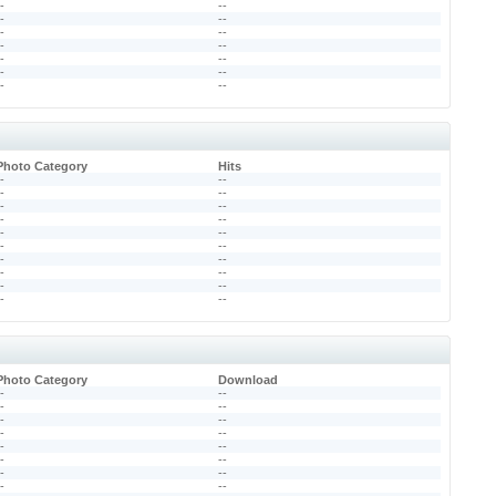
--
--
--
--
--
--
--
--
--
--
--
--
--
--
Photo Category
Hits
--
--
--
--
--
--
--
--
--
--
--
--
--
--
--
--
--
--
--
--
Photo Category
Download
--
--
--
--
--
--
--
--
--
--
--
--
--
--
--
--