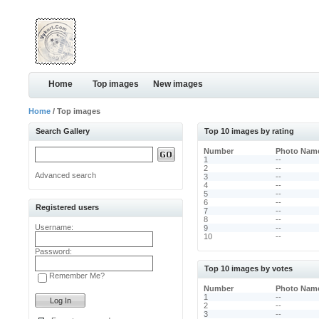
Home
Top images
New images
Home
/ Top images
Search Gallery
Top 10 images by rating
Number
Photo Nam
1
--
2
--
Advanced search
3
--
4
--
5
--
6
--
Registered users
7
--
8
--
Username:
9
--
10
--
Password:
Top 10 images by votes
Remember Me?
Number
Photo Nam
1
--
2
--
3
--