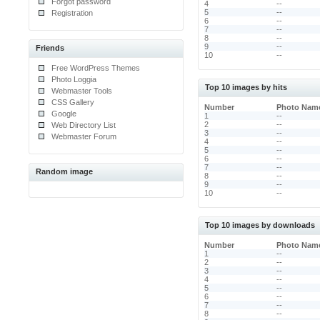
Forgot password
4
--
5
--
Registration
6
--
7
--
8
--
9
--
Friends
10
--
Free WordPress Themes
Photo Loggia
Top 10 images by hits
Webmaster Tools
CSS Gallery
Number
Photo Nam
Google
1
--
2
--
Web Directory List
3
--
Webmaster Forum
4
--
5
--
6
--
7
--
Random image
8
--
9
--
10
--
Top 10 images by downloads
Number
Photo Nam
1
--
2
--
3
--
4
--
5
--
6
--
7
--
8
--