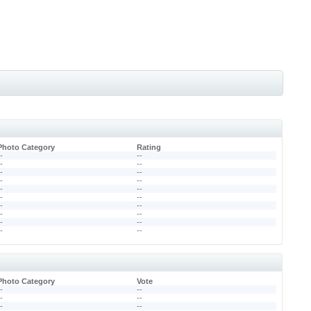
Photo Category
Rating
--
--
--
--
--
--
--
--
--
--
--
--
--
--
--
--
--
--
--
--
Photo Category
Vote
--
--
--
--
--
--