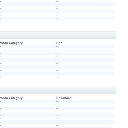
--
--
--
--
--
--
--
--
--
--
--
--
--
--
Photo Category
Hits
--
--
--
--
--
--
--
--
--
--
--
--
--
--
--
--
--
--
--
--
Photo Category
Download
--
--
--
--
--
--
--
--
--
--
--
--
--
--
--
--